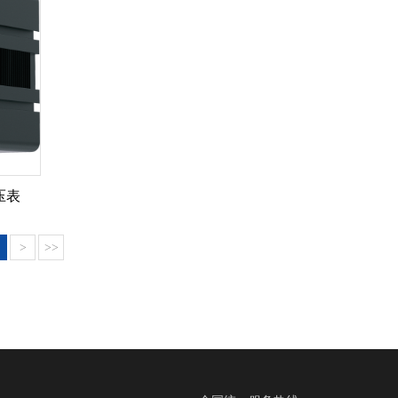
电压表
>
>>